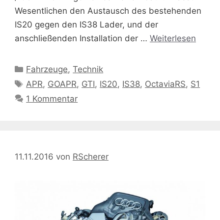
Wesentlichen den Austausch des bestehenden
IS20 gegen den IS38 Lader, und der
anschließenden Installation der …
Weiterlesen
Kategorien
Fahrzeuge
,
Technik
Schlagwörter
APR
,
GOAPR
,
GTI
,
IS20
,
IS38
,
OctaviaRS
,
S1
1 Kommentar
11.11.2016
von
RScherer