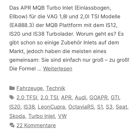
Das APR MQB Turbo Inlet (Einlassbogen,
Ellbow) für die VAG 1,8l und 2,0l TSI Modelle
(EA888.3) der MQB Plattform mit dem IS12,
IS20 und IS38 Turbolader. Worum geht es? Es
gibt schon so einige Zubehör Inlets auf dem
Markt, jedoch haben die meisten eines
gemeinsam: Sie sind einfach nur groß – zu groß!
Die Formel …
Weiterlesen
Kategorien
Fahrzeuge
,
Technik
Schlagwörter
2.0 TFSI
,
2.0 TSI
,
APR
,
Audi
,
GOAPR
,
GTI
,
IS20
,
IS38
,
LeonCupra
,
OctaviaRS
,
S1
,
S3
,
Seat
,
Skoda
,
Turbo Inlet
,
VW
22 Kommentare