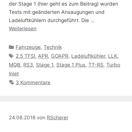
der Stage 1 (hier geht es zum Beitrag) wurden
Tests mit geänderten Ansaugungen und
Ladeluftkühlern durchgeführt. Die …
Weiterlesen
Kategorien
Fahrzeuge
,
Technik
Schlagwörter
2.5 TFSI
,
APR
,
GOAPR
,
Ladeluftkühler
,
LLK
,
MQB
,
RS3
,
Stage 1
,
Stage 1 Plus
,
TT-RS
,
Turbo
Inlet
3 Kommentare
24.08.2018
von
RScherer