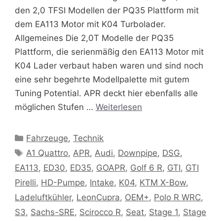
den 2,0 TFSI Modellen der PQ35 Plattform mit
dem EA113 Motor mit K04 Turbolader.
Allgemeines Die 2,0T Modelle der PQ35
Plattform, die serienmäßig den EA113 Motor mit
K04 Lader verbaut haben waren und sind noch
eine sehr begehrte Modellpalette mit gutem
Tuning Potential. APR deckt hier ebenfalls alle
möglichen Stufen …
Weiterlesen
Kategorien
Fahrzeuge
,
Technik
Schlagwörter
A1 Quattro
,
APR
,
Audi
,
Downpipe
,
DSG
,
EA113
,
ED30
,
ED35
,
GOAPR
,
Golf 6 R
,
GTI
,
GTI
Pirelli
,
HD-Pumpe
,
Intake
,
K04
,
KTM X-Bow
,
Ladeluftkühler
,
LeonCupra
,
OEM+
,
Polo R WRC
,
S3
,
Sachs-SRE
,
Scirocco R
,
Seat
,
Stage 1
,
Stage