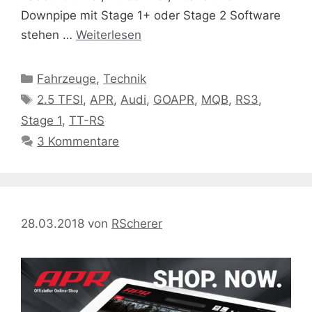
Downpipe mit Stage 1+ oder Stage 2 Software
stehen …
Weiterlesen
Kategorien
Fahrzeuge
,
Technik
Schlagwörter
2.5 TFSI
,
APR
,
Audi
,
GOAPR
,
MQB
,
RS3
,
Stage 1
,
TT-RS
3 Kommentare
28.03.2018
von
RScherer