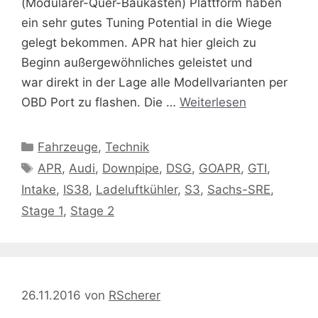
(Modularer-Quer-Baukasten) Plattform haben
ein sehr gutes Tuning Potential in die Wiege
gelegt bekommen. APR hat hier gleich zu
Beginn außergewöhnliches geleistet und
war direkt in der Lage alle Modellvarianten per
OBD Port zu flashen. Die …
Weiterlesen
Kategorien
Fahrzeuge
,
Technik
Schlagwörter
APR
,
Audi
,
Downpipe
,
DSG
,
GOAPR
,
GTI
,
Intake
,
IS38
,
Ladeluftkühler
,
S3
,
Sachs-SRE
,
Stage 1
,
Stage 2
26.11.2016
von
RScherer