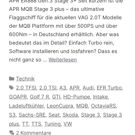
APR EA888 Gen.3 Stage 3+ Seit kurzem ist die
APR MQB Stage 3 plus – das ultimative
Flaggschiff für die aktuellen VAG 2.0T Modelle
der MQB Plattform mit über 500PS und über
600Nm – in Deutschland erhältlich. Aber was
bedeutet das im Detail? Einfach Turbo rein,
Software installieren und losfahren? Dass es
nicht ganz so …
Weiterlesen
Kategorien
Technik
Schlagwörter
2.0 TFSI
,
2.0 TSI
,
A3
,
APR
,
Audi
,
EFR Turbo
,
GOAPR
,
Golf 7 R
,
GTI
,
HD-Pumpe
,
Intake
,
Ladeluftkühler
,
LeonCupra
,
MQB
,
OctaviaRS
,
S3
,
Sachs-SRE
,
Seat
,
Skoda
,
Stage 3
,
Stage 3
plus
,
TT
,
TTS
,
Tuning
,
VW
2 Kommentare