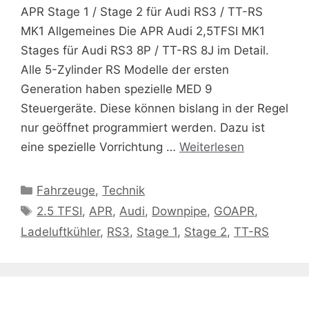
APR Stage 1 / Stage 2 für Audi RS3 / TT-RS
MK1 Allgemeines Die APR Audi 2,5TFSI MK1
Stages für Audi RS3 8P / TT-RS 8J im Detail.
Alle 5-Zylinder RS Modelle der ersten
Generation haben spezielle MED 9
Steuergeräte. Diese können bislang in der Regel
nur geöffnet programmiert werden. Dazu ist
eine spezielle Vorrichtung …
Weiterlesen
Kategorien
Fahrzeuge
,
Technik
Schlagwörter
2.5 TFSI
,
APR
,
Audi
,
Downpipe
,
GOAPR
,
Ladeluftkühler
,
RS3
,
Stage 1
,
Stage 2
,
TT-RS