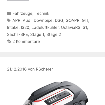
Kategorien
Fahrzeuge
,
Technik
Schlagwörter
APR
,
Audi
,
Downpipe
,
DSG
,
GOAPR
,
GTI
,
Intake
,
IS20
,
Ladeluftkühler
,
OctaviaRS
,
S1
,
Sachs-SRE
,
Stage 1
,
Stage 2
2 Kommentare
21.12.2016
von
RScherer