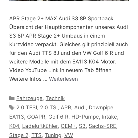
APR Stage 2+ MAX Audi S3 8P Sportback
Übersicht der Hauptkomponenten unseres Audi
S3 8P APR Stage 2+ Umbaus in einem
Kurzvideo verpackt. Gleiches gilt prinzipiell auch
für den Audi TTS 8J und den VW Golf 6 R und
weitere Modelle mit dem EA113 K04 Motor.
Video YouTube Link in neuem Tab öffnen
Weitere Infos …
Weiterlesen
Kategorien
Fahrzeuge
,
Technik
Schlagwörter
2.0 TFSI
,
2.0 TSI
,
APR
,
Audi
,
Downpipe
,
EA113
,
GOAPR
,
Golf 6 R
,
HD-Pumpe
,
Intake
,
K04
,
Ladeluftkühler
,
OEM+
,
S3
,
Sachs-SRE
,
Stage 2
,
TTS
,
Tuning
,
VW