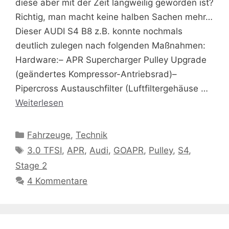
diese aber mit der Zeit langweilig geworden ist?
Richtig, man macht keine halben Sachen mehr…
Dieser AUDI S4 B8 z.B. konnte nochmals
deutlich zulegen nach folgenden Maßnahmen:
Hardware:– APR Supercharger Pulley Upgrade
(geändertes Kompressor-Antriebsrad)–
Pipercross Austauschfilter (Luftfiltergehäuse …
Weiterlesen
Kategorien
Fahrzeuge
,
Technik
Schlagwörter
3.0 TFSI
,
APR
,
Audi
,
GOAPR
,
Pulley
,
S4
,
Stage 2
4 Kommentare