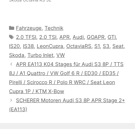
Kategorien
Fahrzeuge
,
Technik
Schlagwörter
2.0 TFSI
,
2.0 TSI
,
APR
,
Audi
,
GOAPR
,
GTI
,
IS20
,
IS38
,
LeonCupra
,
OctaviaRS
,
S1
,
S3
,
Seat
,
Skoda
,
Turbo Inlet
,
VW
APR EA113 K04 Stages für Audi S3 8P / TTS
8J / A1 Quattro / VW Golf 6 R / ED30 / ED35 /
Pirelli / Scirocco R / Polo R WRC / Seat Leon
Cupra 1P / KTM X-Bow
SCHERER Motoren Audi S3 8P APR Stage 2+
(EA113)