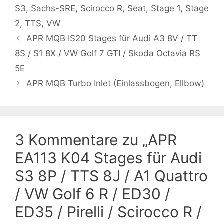
S3
,
Sachs-SRE
,
Scirocco R
,
Seat
,
Stage 1
,
Stage
2
,
TTS
,
VW
APR MQB IS20 Stages für Audi A3 8V / TT
8S / S1 8X / VW Golf 7 GTI / Skoda Octavia RS
5E
APR MQB Turbo Inlet (Einlassbogen, Ellbow)
3 Kommentare zu „APR
EA113 K04 Stages für Audi
S3 8P / TTS 8J / A1 Quattro
/ VW Golf 6 R / ED30 /
ED35 / Pirelli / Scirocco R /