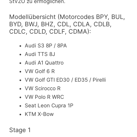
StVZO zu ermöglichen.
Modellübersicht (Motorcodes BPY, BUL,
BYD, BWJ, BHZ, CDL, CDLA, CDLB,
CDLC, CDLD, CDLF, CDMA):
Audi S3 8P / 8PA
Audi TTS 8J
Audi A1 Quattro
VW Golf 6 R
VW Golf GTI ED30 / ED35 / Pirelli
VW Scirocco R
VW Polo R WRC
Seat Leon Cupra 1P
KTM X-Bow
Stage 1