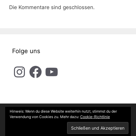
Die Kommentare sind geschlossen.
Folge uns
Instagram
Facebook
YouTube
Hinweis: Wenn du diese Website weiterhin nutzt, stimmst du der
Kontakt
Impressum
Datenschutz
Verwendung von Cookies zu. Mehr dazu:
Cookie-Richtlinie
© 2026 SCHERER MOTOREN GbR
• Erstellt mit