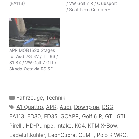
(EA113)
/ VW Golf 7 R / Clubsport
/ Seat Leon Cupra 5F
APR MQB IS20 Stages
für Audi A3 8V / TT 8S /
S1 8X / VW Golf 7 GTI /
Skoda Octavia RS 5E
Kategorien
Fahrzeuge
,
Technik
Schlagwörter
A1 Quattro
,
APR
,
Audi
,
Downpipe
,
DSG
,
EA113
,
ED30
,
ED35
,
GOAPR
,
Golf 6 R
,
GTI
,
GTI
Pirelli
,
HD-Pumpe
,
Intake
,
K04
,
KTM X-Bow
,
Ladeluftkühler
,
LeonCupra
,
OEM+
,
Polo R WRC
,