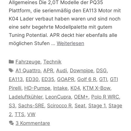
Allgemeines Die 2,0T Modelle der PQ35
Plattform, die serienmäßig den EA113 Motor mit
K04 Lader verbaut haben waren und sind noch
eine sehr begehrte Modellpalette mit gutem
Tuning Potential. APR deckt hier ebenfalls alle
möglichen Stufen …
Weiterlesen
Kategorien
Fahrzeuge
,
Technik
Schlagwörter
A1 Quattro
,
APR
,
Audi
,
Downpipe
,
DSG
,
EA113
,
ED30
,
ED35
,
GOAPR
,
Golf 6 R
,
GTI
,
GTI
Pirelli
,
HD-Pumpe
,
Intake
,
K04
,
KTM X-Bow
,
Ladeluftkühler
,
LeonCupra
,
OEM+
,
Polo R WRC
,
S3
,
Sachs-SRE
,
Scirocco R
,
Seat
,
Stage 1
,
Stage
2
,
TTS
,
VW
3 Kommentare