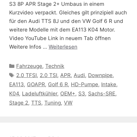
S3 8P APR Stage 2+ Umbaus in einem
Kurzvideo verpackt. Gleiches gilt prinzipiell auch
für den Audi TTS 8J und den VW Golf 6 R und
weitere Modelle mit dem EA113 K04 Motor.
Video YouTube Link in neuem Tab öffnen
Weitere Infos …
Weiterlesen
Kategorien
Fahrzeuge
,
Technik
Schlagwörter
2.0 TFSI
,
2.0 TSI
,
APR
,
Audi
,
Downpipe
,
EA113
,
GOAPR
,
Golf 6 R
,
HD-Pumpe
,
Intake
,
K04
,
Ladeluftkühler
,
OEM+
,
S3
,
Sachs-SRE
,
Stage 2
,
TTS
,
Tuning
,
VW