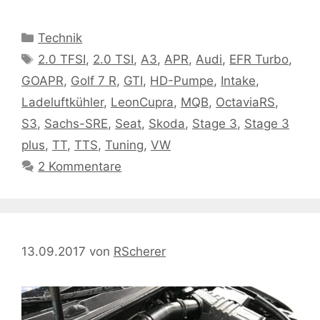
Kategorien
Technik
Schlagwörter
2.0 TFSI
,
2.0 TSI
,
A3
,
APR
,
Audi
,
EFR Turbo
,
GOAPR
,
Golf 7 R
,
GTI
,
HD-Pumpe
,
Intake
,
Ladeluftkühler
,
LeonCupra
,
MQB
,
OctaviaRS
,
S3
,
Sachs-SRE
,
Seat
,
Skoda
,
Stage 3
,
Stage 3
plus
,
TT
,
TTS
,
Tuning
,
VW
2 Kommentare
13.09.2017
von
RScherer