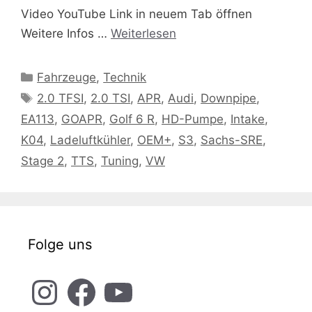
Video YouTube Link in neuem Tab öffnen
Weitere Infos …
Weiterlesen
Kategorien
Fahrzeuge
,
Technik
Schlagwörter
2.0 TFSI
,
2.0 TSI
,
APR
,
Audi
,
Downpipe
,
EA113
,
GOAPR
,
Golf 6 R
,
HD-Pumpe
,
Intake
,
K04
,
Ladeluftkühler
,
OEM+
,
S3
,
Sachs-SRE
,
Stage 2
,
TTS
,
Tuning
,
VW
Folge uns
Instagram
Facebook
YouTube