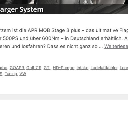
em ist die APR MQB Stage 3 plus – das ultimative Flagg
r 500PS und über 600Nm – in Deutschland erhältlich. A
lieren und losfahren? Dass es nicht ganz so …
Weiterles
urbo
,
GOAPR
,
Golf 7 R
,
GTI
,
HD-Pumpe
,
Intake
,
Ladeluftkühler
,
Leo
S
,
Tuning
,
VW