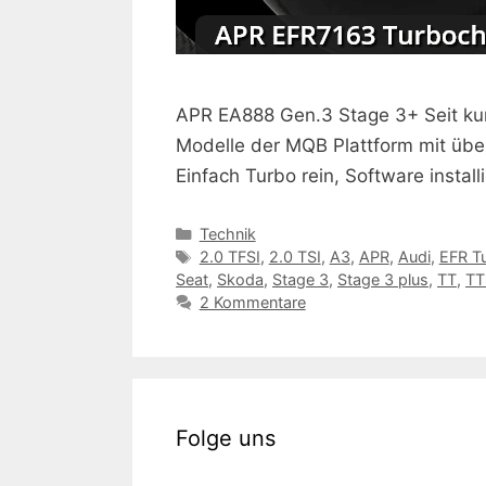
APR EA888 Gen.3 Stage 3+ Seit kurz
Modelle der MQB Plattform mit übe
Einfach Turbo rein, Software instal
Kategorien
Technik
Schlagwörter
2.0 TFSI
,
2.0 TSI
,
A3
,
APR
,
Audi
,
EFR T
Seat
,
Skoda
,
Stage 3
,
Stage 3 plus
,
TT
,
TT
2 Kommentare
Folge uns