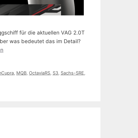
schiff für die aktuellen VAG 2.0T
ber was bedeutet das im Detail?
en
nCupra
,
MQB
,
OctaviaRS
,
S3
,
Sachs-SRE
,