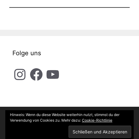
Folge uns
Instagram
Facebook
YouTube
Hinweis: Wenn du diese Website weiterhin nutzt, stimmst du der
Kontakt
Impressum
Datenschutz
Verwendung von Cookies zu. Mehr dazu:
Cookie-Richtlinie
© 2026 SCHERER MOTOREN GbR
• Erstellt mit