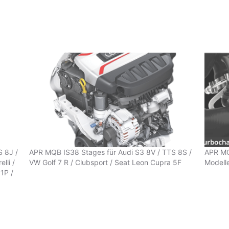
S 8J /
APR MQB IS38 Stages für Audi S3 8V / TTS 8S /
APR MQ
lli /
VW Golf 7 R / Clubsport / Seat Leon Cupra 5F
Modelle
1P /