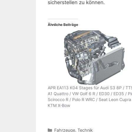
sicherstellen zu können.
Ähnliche Beiträge
APR EA113 K04 Stages für Audi S3 8P / TT
A1 Quattro / VW Golf 6 R / ED30 / ED35 / Pire
Scirocco R / Polo R WRC / Seat Leon Cupra 
KTM X-Bow
Kategorien
Fahrzeuge
,
Technik