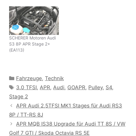
SCHERER Motoren Audi
S3 8P APR Stage 2+
(EA113)
Kategorien
Fahrzeuge
,
Technik
Schlagwörter
3.0 TFSI
,
APR
,
Audi
,
GOAPR
,
Pulley
,
S4
,
Stage 2
APR Audi 2,5TFSI MK1 Stages für Audi RS3
8P / TT-RS 8J
APR MQB IS38 Upgrade für Audi TT 8S / VW
Golf 7 GTI / Skoda Octavia RS 5E