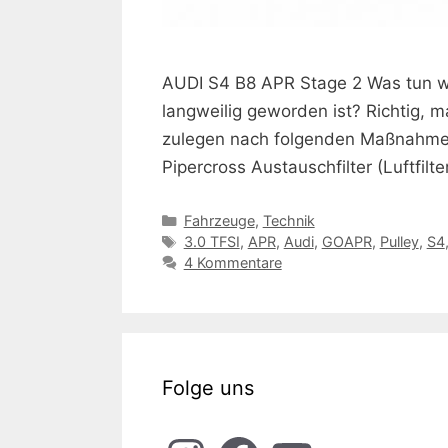
AUDI S4 B8 APR Stage 2 Was tun we
langweilig geworden ist? Richtig,
zulegen nach folgenden Maßnahmen
Pipercross Austauschfilter (Luftfil
Kategorien
Fahrzeuge
,
Technik
Schlagwörter
3.0 TFSI
,
APR
,
Audi
,
GOAPR
,
Pulley
,
S4
4 Kommentare
Folge uns
Instagram
Facebook
YouTube