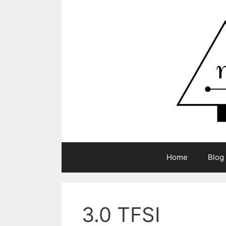
Zum
Inhalt
springen
Home
Blog
3.0 TFSI