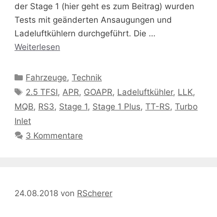
der Stage 1 (hier geht es zum Beitrag) wurden
Tests mit geänderten Ansaugungen und
Ladeluftkühlern durchgeführt. Die …
Weiterlesen
Kategorien
Fahrzeuge
,
Technik
Schlagwörter
2.5 TFSI
,
APR
,
GOAPR
,
Ladeluftkühler
,
LLK
,
MQB
,
RS3
,
Stage 1
,
Stage 1 Plus
,
TT-RS
,
Turbo
Inlet
3 Kommentare
24.08.2018
von
RScherer