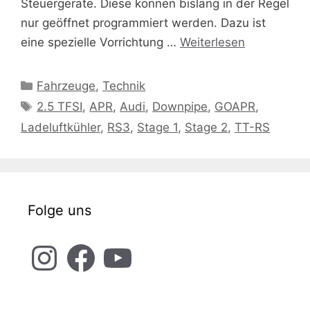
Steuergeräte. Diese können bislang in der Regel
nur geöffnet programmiert werden. Dazu ist
eine spezielle Vorrichtung …
Weiterlesen
Kategorien
Fahrzeuge
,
Technik
Schlagwörter
2.5 TFSI
,
APR
,
Audi
,
Downpipe
,
GOAPR
,
Ladeluftkühler
,
RS3
,
Stage 1
,
Stage 2
,
TT-RS
Folge uns
Instagram
Facebook
YouTube