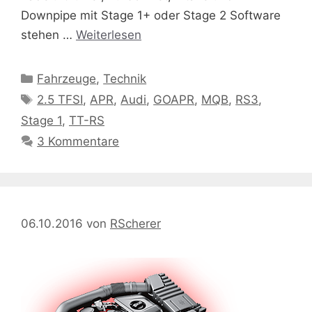
Downpipe mit Stage 1+ oder Stage 2 Software
stehen …
Weiterlesen
Kategorien
Fahrzeuge
,
Technik
Schlagwörter
2.5 TFSI
,
APR
,
Audi
,
GOAPR
,
MQB
,
RS3
,
Stage 1
,
TT-RS
3 Kommentare
06.10.2016
von
RScherer