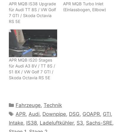
APR MQB IS38 Upgrade
APR MQB Turbo Inlet
für Audi TT 8S / VW Golf
(Einlassbogen, Ellbow)
7 GTI / Skoda Octavia
RS 5E
APR MQB IS20 Stages
für Audi A3 8V / TT 8S /
S1 8X / VW Golf 7 GTI /
Skoda Octavia RS 5E
Kategorien
Fahrzeuge
,
Technik
Schlagwörter
APR
,
Audi
,
Downpipe
,
DSG
,
GOAPR
,
GTI
,
Intake
,
IS38
,
Ladeluftkühler
,
S3
,
Sachs-SRE
,
Stage 1
,
Stage 2